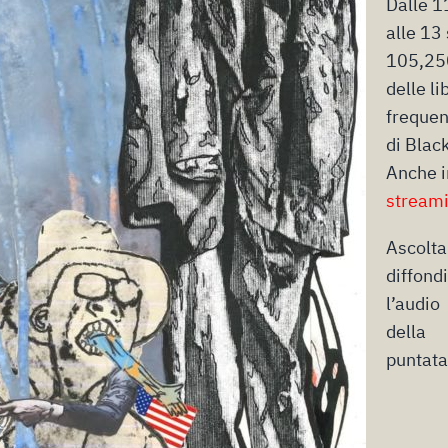
Dalle 1
alle 13 
105,25
delle li
freque
di Blac
Anche i
stream
Ascolta
diffond
l’audio
della
puntata