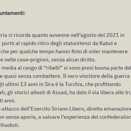
puntamenti:
iria ci ricorda quanto avvenne nell’agosto del 2021 in
 portò al rapido ritiro degli statunitensi da Kabul e
, che per qualche tempo hanno finto di voler mantenere
e nelle case-prigioni, senza alcun diritto.
ai media al rango di “ribelli” si sono presi buona parte de
ate quasi senza combattere. Il vero vincitore della guerra
 ultimi 13 anni in Sira è la Turchia, che profittando
 gli storici alleati di Assad, ha dato il via libera alle t
i anni.
o attacco dell’Esercito Siriano Libero, diretta emanazion
on senza aporie, a salvare l’esperienza del confederali
ihadisti.