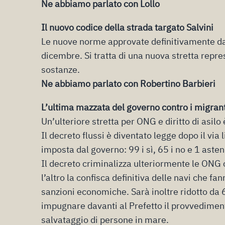
Ne abbiamo parlato con Lollo
Il nuovo c
odice
della
strada
targato Salvini
Le nuove norme approvate definitivamente d
dicembre
.
Si tratta di
una nuova stretta repres
sostanze.
Ne
abbiamo parlato
con R
obertino
Barbieri
L’ultima mazzata del governo contro i migran
Un’ulteriore stretta per ONG e diritto di asilo 
Il decreto flussi è diventato legge dopo il via 
imposta dal governo: 99 i sì, 65 i no e 1 asten
Il decreto criminalizza ulteriormente le ONG c
l’altro la confisca definitiva delle navi che 
sanzioni economiche. Sarà inoltre ridotto da 
impugnare davanti al Prefetto il provvediment
salvataggio di persone in mare.