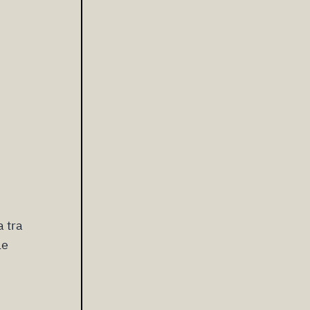
a tra
le