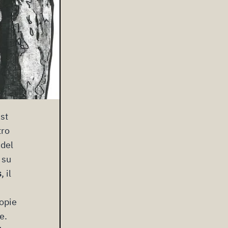
ast
tro
 del
 su
s
, il
topie
e.