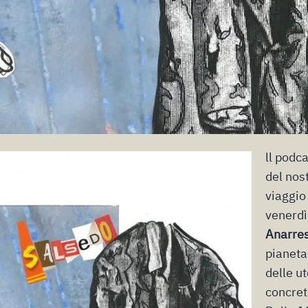
ll podc
del nos
viaggio
venerdì
Anarre
pianeta
delle u
concret