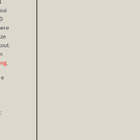
1
sui
0
bere
nze
kout.
n
ing
.
 e
i
: