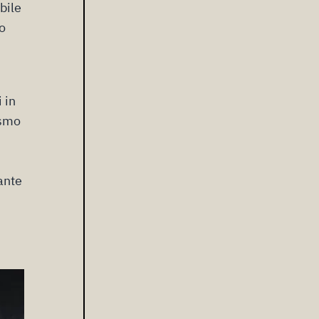
bile
ro
 in
ismo
ante