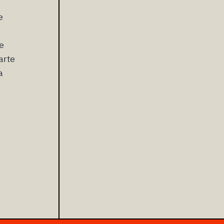
e
le
arte
a