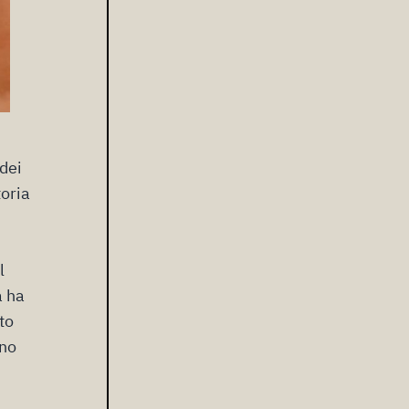
dei
toria
l
a ha
to
nno