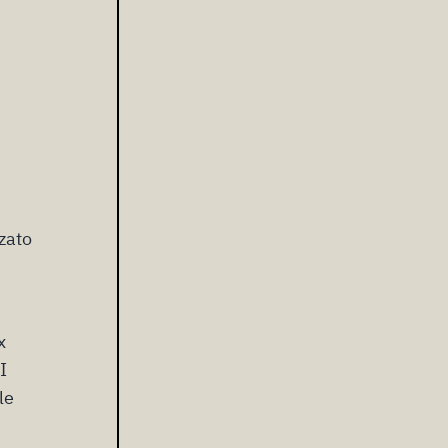
zato
x
I
le