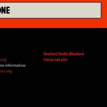
ONE
Sostieni Radio Blackout
.org
Cerca nel sito
one informativa:
out.org