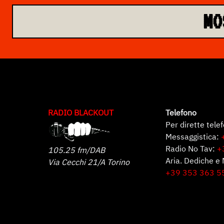
MO
RADIO BLACKOUT
Telefono
Per dirette tele
Messaggistica:
Radio No Tav:
+
105.25 fm/DAB
Aria. Dediche e 
Via Cecchi 21/A Torino
+39 353 363 5