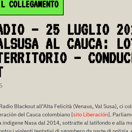
IL COLLEGAMENTO
ADIO – 25 LUGLIO 20
ALSUSA AL CAUCA: LO
TERRITORIO – CONDUC
T
5
Radio Blackout all’Alta Felicità (Venaus, Val Susa), ci co
iberación del Cauca colombiano [
sito Liberación
]. Parliam
à indigene Nasa dal 2014, sottratte al latifondo e alla 
ntro i violenti tentativi di sgombero da parte di polizia, 