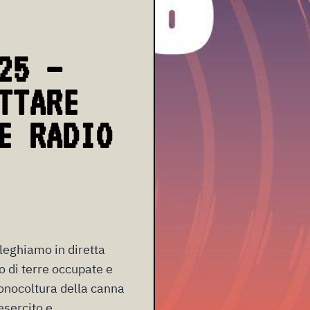
25 –
TTARE
E RADIO
lleghiamo in diretta
o di terre occupate e
monocoltura della canna
esercito e