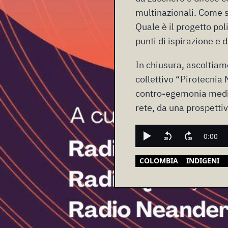
multinazionali. Come si
Quale è il progetto pol
punti di ispirazione e d
In chiusura, ascoltiam
collettivo “Pirotecnia 
contro-egemonia mediat
rete, da una prospetti
COLOMBIA
INDIGENI