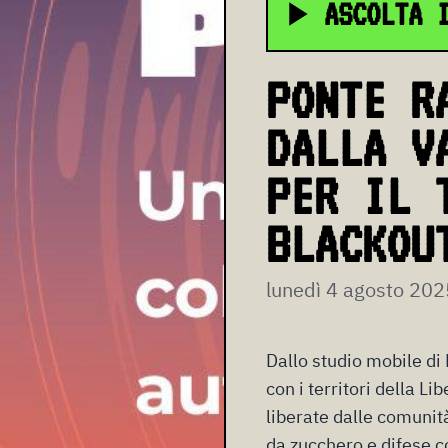
ASCOLTA 
PONTE R
DALLA V
PER IL 
BLACKOU
lunedì 4 agosto 202
Dallo studio mobile di 
con i territori della L
liberate dalle comunit
da zucchero e difese co