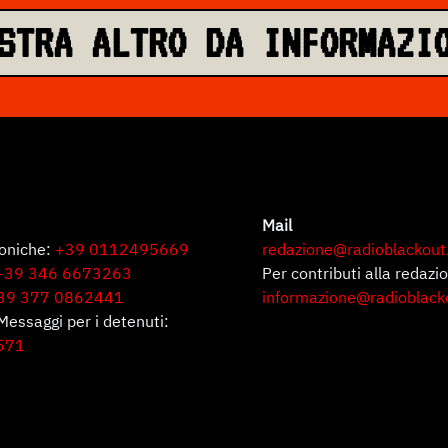
STRA ALTRO DA INFORMAZI
Mail
foniche:
+39 0112495669
redazione@radioblackout
+39 346 6673263
Per contributi alla redazi
39 377 0862441
informazione@radioblack
Messaggi per i detenuti:
571