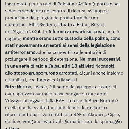
incarcerati per un raid di Palestine Action (riportato nel
video precedente) nel centro di ricerca, sviluppo e
produzione del più grande produttore di armi
israeliano, Elbit System, situato a Filton, Bristol,
nell’Agosto 2024. In
6 furono arrestati sul posto
, ma in
seguito,
mentre erano sotto custodia della polizia, sono
stati nuovamente arrestati ai sensi della legislazione
antiterrorismo,
che ha consentito alle autorità di
prolungare il periodo di detenzione.
Nei mesi successivi,
in una serie di raid all’alba, altri 18 attivisti ricondotti
allo stesso gruppo furono arrestati
, alcuni anche insieme
a familiari, che furono poi rilasciati.
Brize Norton
, invece, è il nome del gruppo accusato di
aver spruzzato vernice rosso sangue su due aerei
Voyager noleggiati dalla RAF. La base di Brize Norton è
quella che ha svolto funzione di hub di trasporto e
rifornimento per i voli diretti alla RAF di Akrotiri a Cipro,
da dove vengono inviati voli giornalieri per lo spionaggio
a Gaza.