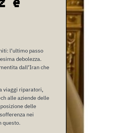
z e
niti: l’ultimo passo
nesima debolezza.
smentita dall’Iran che
 viaggi riparatori,
ch alle aziende delle
posizione delle
sofferenza nei
n questo.