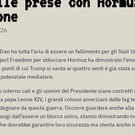
lle prese con Hormu
one
026
ran ha tutta l’aria di essere un fallimento per gli Stati U
Project Freedom per sbloccare Hormuz ha dimostrato l’en
4 punti di cui Trump si vanta ai quattro venti è già stata 
 potenziale mediatore.
interno cali e gli uomini del Presidente siano costretti a
a papa Leone XIV, i grandi colossi americani dalle big te
dagnare da questa guerra. Occorre guardare anche alla 
ungi dall’essere un blocco unico, stanno dimostrando in
che dovrebbe garantire loro sicurezza ma stenta anche i