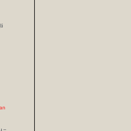
li
an
u –