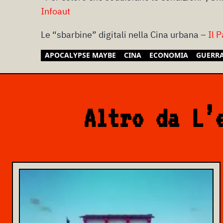
Infoaut
Le “sbarbine” digitali nella Cina urbana –
Il P
APOCALYPSE MAYBE
CINA
ECONOMIA
GUERR
Altro da L’