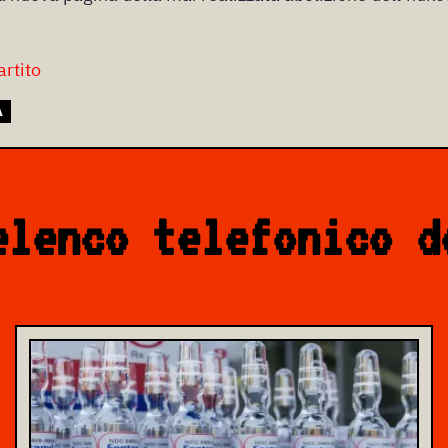
artito
A
elenco telefonico d