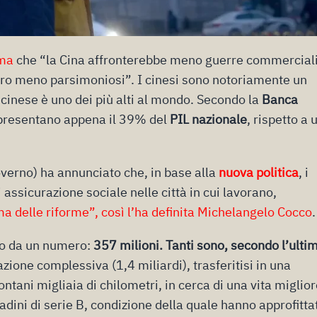
rma
che “la Cina affronterebbe meno guerre commercial
ssero meno parsimoniosi”. I cinesi sono notoriamente un
o cinese è uno dei più alti al mondo. Secondo la
Banca
appresentano appena il 39% del
PIL nazionale
, rispetto a 
governo) ha annunciato che, in base alla
nuova politica
, i
 assicurazione sociale nelle città in cui lavorano,
a delle riforme”, così l’ha definita Michelangelo Cocco
.
mo da un numero:
357 milioni. Tanti sono, secondo l’ulti
azione complessiva (1,4 miliardi), trasferitisi in una
ontani migliaia di chilometri, in cerca di una vita miglior
dini di serie B, condizione della quale hanno approfitta