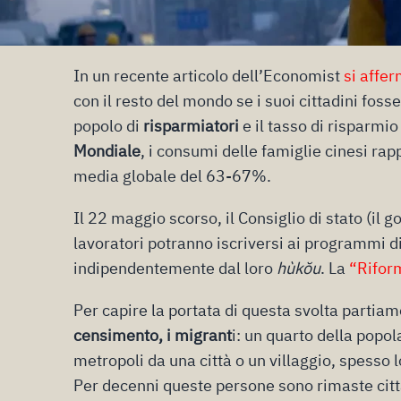
In un recente articolo dell’Economist
si affe
con il resto del mondo se i suoi cittadini fo
popolo di
risparmiatori
e il tasso di risparmi
Mondiale
, i consumi delle famiglie cinesi r
media globale del 63-67%.
Il 22 maggio scorso, il Consiglio di stato (il 
lavoratori potranno iscriversi ai programmi di
indipendentemente dal loro
hùkŏu
. La
“Riform
Per capire la portata di questa svolta partia
censimento, i migrant
i: un quarto della popol
metropoli da una città o un villaggio, spesso l
Per decenni queste persone sono rimaste citta