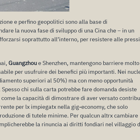
one e perfino geopolitici sono alla base di
ndare la nuova fase di sviluppo di una Cina che – in un
orzarsi soprattutto all’interno, per resistere alle press
hai,
Guangzhou
e Shenzhen, mantengono barriere molto 
abile per usufruire dei benefici più importanti. Nei nucl
nsediamento superiori al 50%) ma con meno opportunità
e. Spesso chi sulla carta potrebbe fare domanda desiste
, come la capacità di dimostrare di aver versato contribu
orrente per lx impiegatx nella gig-economy, che solo
roduzione di tutele minime. Per qualcun altrx cambiare
icherebbe la rinuncia ai diritti fondiari nel villaggio d