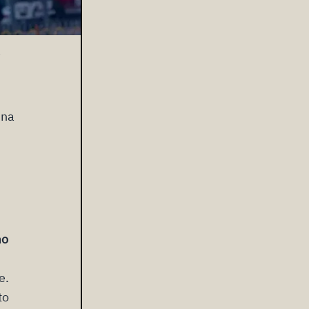
i
una
mo
e.
to