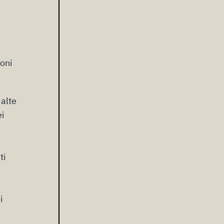
ioni
alte
ei
ti
i