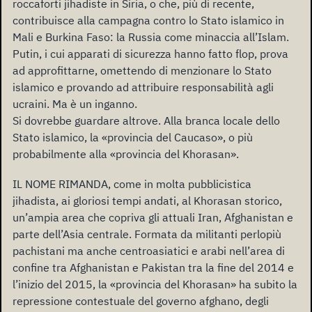
roccaforti jihadiste in Siria, o che, più di recente,
contribuisce alla campagna contro lo Stato islamico in
Mali e Burkina Faso: la Russia come minaccia all’Islam.
Putin, i cui apparati di sicurezza hanno fatto flop, prova
ad approfittarne, omettendo di menzionare lo Stato
islamico e provando ad attribuire responsabilità agli
ucraini. Ma è un inganno.
Si dovrebbe guardare altrove. Alla branca locale dello
Stato islamico, la «provincia del Caucaso», o più
probabilmente alla «provincia del Khorasan».
IL NOME RIMANDA, come in molta pubblicistica
jihadista, ai gloriosi tempi andati, al Khorasan storico,
un’ampia area che copriva gli attuali Iran, Afghanistan e
parte dell’Asia centrale. Formata da militanti perlopiù
pachistani ma anche centroasiatici e arabi nell’area di
confine tra Afghanistan e Pakistan tra la fine del 2014 e
l’inizio del 2015, la «provincia del Khorasan» ha subito la
repressione contestuale del governo afghano, degli