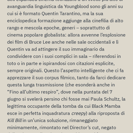
avanguardia linguistica da Youngblood sono gli anni su
cui si è formato Quentin Tarantino, ma la sua
enciclopedica formazione aggiunge alla cinefilia di alto
rango e mescola epoche, generi – soprattutto di
cinema popolare globalista: allora avvenne l’esplosione
dei film di Bruce Lee anche nelle sale occidentali e lì
Quentin va ad attingere il suo immaginario da
condividere con i suoi complici in sala – riferendosi in
toto o in parte e ispirandosi con citazioni esplicite,
sempre originali. Questo l’aspetto intelligente che ci fa
apprezzare il suo corpus filmico, tanto da farci dedicare
questa lunga trasmissione (che esonderà anche in
“Fino all’ultimo respiro”, dove nella puntata del 7
giugno si svelerà persino chi fosse mai Paula Schultz, la
legittima occupante della tomba da cui Black Mamba
esce in perfetta inquadratura
creepy
) alla riproposta di
Kill Bill
in un’unica soluzione, rimaneggiato
minimamente, rimontato nel Director’s cut, negato