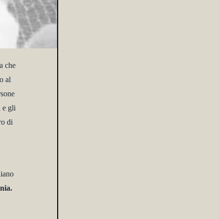
a che
o al
rsone
 e gli
ro di
liano
nia.