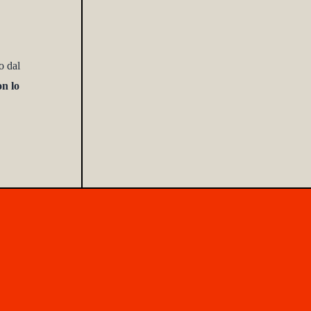
o dal
on lo