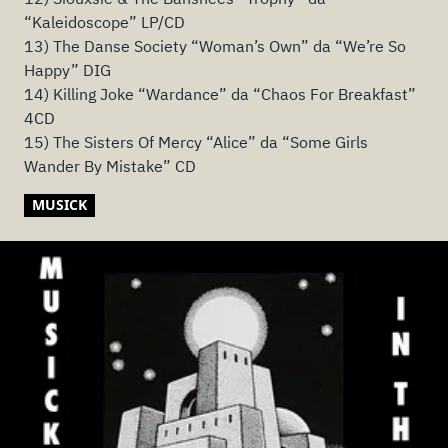
“Kaleidoscope” LP/CD
13) The Danse Society “Woman’s Own” da “We’re So
Happy” DIG
14) Killing Joke “Wardance” da “Chaos For Breakfast”
4CD
15) The Sisters Of Mercy “Alice” da “Some Girls
Wander By Mistake” CD
MUSICK