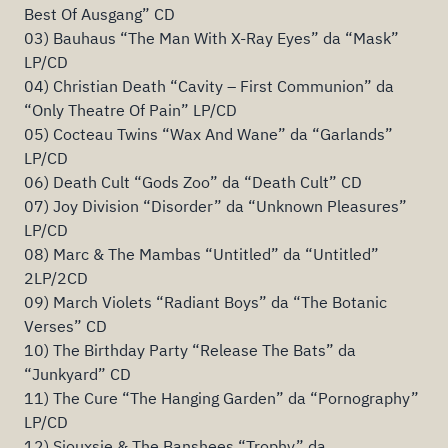
Best Of Ausgang” CD
03) Bauhaus “The Man With X-Ray Eyes” da “Mask”
LP/CD
04) Christian Death “Cavity – First Communion” da
“Only Theatre Of Pain” LP/CD
05) Cocteau Twins “Wax And Wane” da “Garlands”
LP/CD
06) Death Cult “Gods Zoo” da “Death Cult” CD
07) Joy Division “Disorder” da “Unknown Pleasures”
LP/CD
08) Marc & The Mambas “Untitled” da “Untitled”
2LP/2CD
09) March Violets “Radiant Boys” da “The Botanic
Verses” CD
10) The Birthday Party “Release The Bats” da
“Junkyard” CD
11) The Cure “The Hanging Garden” da “Pornography”
LP/CD
12) Siouxsie & The Banshees “Trophy” da