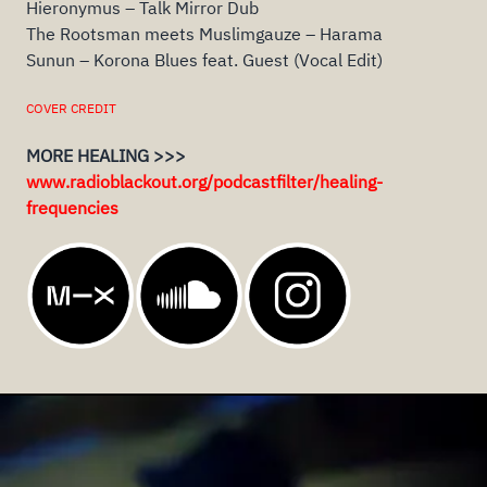
Hieronymus – Talk Mirror Dub
The Rootsman meets Muslimgauze – Harama
Sunun – Korona Blues feat. Guest (Vocal Edit)
COVER CREDIT
MORE HEALING >>>
www.radioblackout.org/podcastfilter/healing-
frequencies