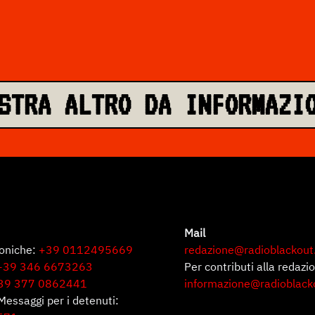
STRA ALTRO DA INFORMAZI
Mail
foniche:
+39 0112495669
redazione@radioblackout
+39 346 6673263
Per contributi alla redazi
39 377 0862441
informazione@radioblack
Messaggi per i detenuti: