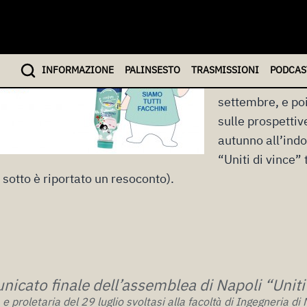
raggiunto per qu
alla Granarolo 
battaglia di pos
definita), in vis
INFO
RMAZIONE
PALINSESTO
TRASMISSIONI
PODCAS
trattative (e del
settembre, e po
sulle prospettiv
autunno all’ind
“Uniti di vince” 
i sotto è riportato un resoconto).
icato finale dell’assemblea di Napoli “Uniti 
 proletaria del 29 luglio svoltasi alla facolt
di Ingegneria di 
à