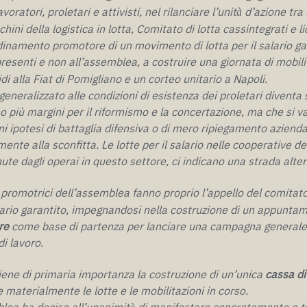
voratori, proletari e attivisti, nel rilanciare l’unit
d’azione tra 
à
hini della logistica in lotta, Comitato di lotta cassintegrati e l
dinamento promotore di un movimento di lotta per il salario gara
 presenti e non all’assemblea, a costruire una giornata di mobili
idi alla Fiat di Pomigliano e un corteo unitario a Napoli.
 generalizzato alle condizioni di esistenza dei proletari divent
o più margini per il riformismo e la concertazione, ma che si 
 ipotesi di battaglia difensiva o di mero ripiegamento aziendali
nte alla sconfitta. Le lotte per il salario nelle cooperative dell
enute dagli operai in questo settore, ci indicano una strada alter
promotrici dell’assemblea fanno proprio l’appello del comitat
ario garantito, impegnandosi nella costruzione di un appuntam
re
come base di partenza per lanciare una campagna generale s
di lavoro.
iene di primaria importanza la costruzione di un’unica
cassa di
 materialmente le lotte e le mobilitazioni in corso.
blea ha deciso all’unanimit
di manifestare concretamente e 