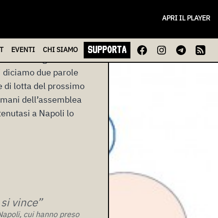
anto riguarda la lotta
di Bologna (“una
APRI IL PLAYER
izonamento” da lui
ta della ripresa delle
SUPPORTA
T
EVENTI
CHI
SIAMO
lo stato di agitazione) a
i diciamo due parole
e di lotta del prossimo
omani dell’assemblea
tenutasi a Napoli lo
si vince”
Napoli, cui hanno preso