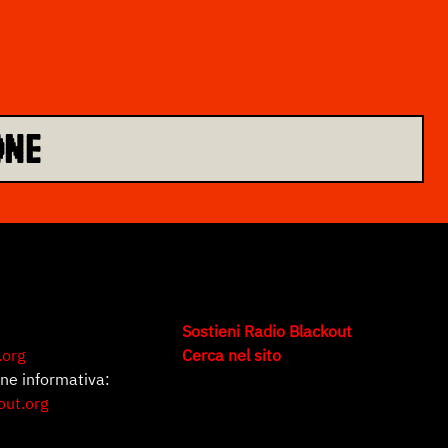
ONE
Sostieni Radio Blackout
.org
Cerca nel sito
one informativa:
out.org