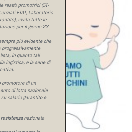
le realt
promotrici (SI-
à
icenziati FIAT, Laboratorio
ntito), invita tutte le
tazione per il giorno
27
a sempre più evidente che
va progressivamente
sta, in quanto tali
a logistica, e la serie di
nativa.
o promotore di un
ento di lotta nazionale
u salario garantito e
 resistenza
nazionale
tempestivamente la