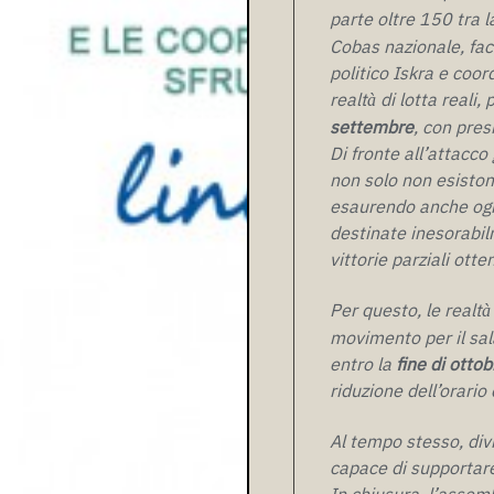
parte oltre 150 tra la
Cobas nazionale, facc
politico Iskra e coor
realt
di lotta reali,
à
settembre
, con pres
Di fronte all’attacco
non solo non esiston
esaurendo anche ogni
destinate inesorabilme
vittorie parziali ott
Per questo, le realt
à
movimento per il sal
entro la
fine di ottob
riduzione dell’orario 
Al tempo stesso, div
capace di supportare
In chiusura, l’assem