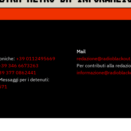
Mail
foniche:
+39 0112495669
redazione@radioblackout
+39 346 6673263
Per contributi alla redazi
39 377 0862441
informazione@radioblack
Messaggi per i detenuti:
571