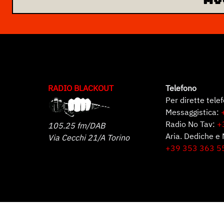
RADIO BLACKOUT
Telefono
Per dirette tele
Messaggistica:
Radio No Tav:
+
105.25 fm/DAB
Aria. Dediche e 
Via Cecchi 21/A Torino
+39 353 363 5