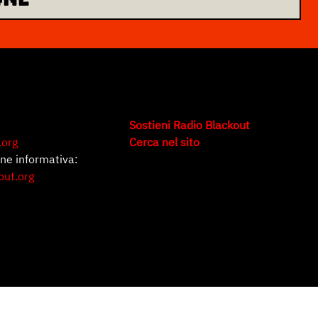
Sostieni Radio Blackout
.org
Cerca nel sito
one informativa:
out.org