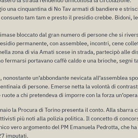
sero la strada rendendo difficoltosa la circolazione.
io una cinquantina di No Tav armati di bandiere e strisc
 il consueto tam tam e presto il presidio crebbe. Bidoni, 
rimase bloccato dal gran numero di persone che si river
residio permanente, con assemblee, incontri, cene collet
ella zona di via Amati scese in strada, partecipò alle dis
o fermarsi portavano caffè caldo e una brioche, segni ta
, nonostante un’abbondante nevicata all’assemblea spont
entinaia di persone. Emerse netta la volontà di contrast
e ruote a chi pretendeva di imporre con la forza un’opera
aio la Procura di Torino presenta il conto. Alla sbarra c
attivisti più noti alla polizia politica. Il concetto di conco
unico vero argomento del PM Emanuela Pedrotta, che ha 
27 imputati.