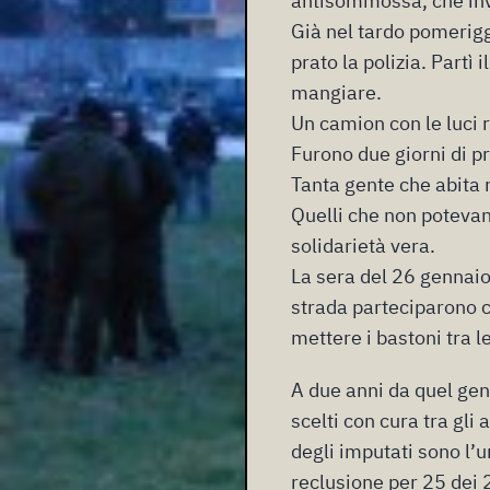
antisommossa, che inva
Già nel tardo pomerigg
prato la polizia. Partì
mangiare.
Un camion con le luci 
Furono due giorni di p
Tanta gente che abita n
Quelli che non potevan
solidarietà vera.
La sera del 26 gennaio
strada parteciparono c
mettere i bastoni tra l
A due anni da quel genn
scelti con cura tra gli 
degli imputati sono l’
reclusione per 25 dei 