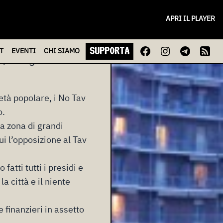
APRI IL PLAYER
o Tav, accusati di
SUPPORTA
T
EVENTI
CHI
SIAMO
, la stagione delle
età popolare, i No Tav
o.
na zona di grandi
ui l’opposizione al Tav
fatti tutti i presidi e
a città e il niente
 finanzieri in assetto