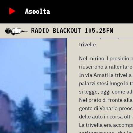
mercoledì 25 marzo
Ascolta
Giovedì 26 marzo, al t
RADIO BLACKOUT
105.25FM
violenza privata per un
trivelle.
Nel mirino il presidio
riuscirono a rallentare 
In via Amati la trivell
palazzi stesi lungo la 
si legge, oggi come all
Nel prato di fronte alla
gente di Venaria preoccu
delle auto in corsa olt
La trivella era accompa