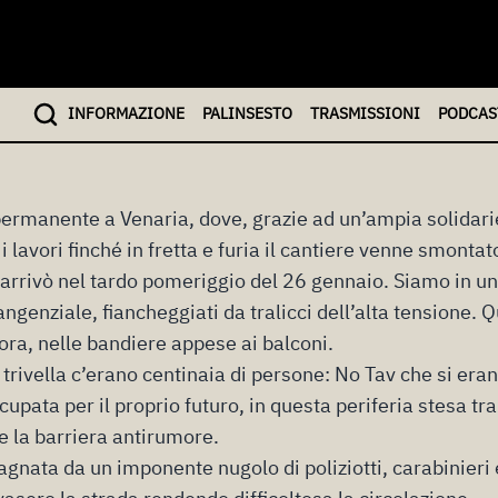
 2015
ribunale di Torino, verrà emessa la sentenza contro 27 N
INFO
RMAZIONE
PALINSESTO
TRASMISSIONI
PODCAS
o dei tanti momenti di lotta No Tav dell’inverno del 2010
 permanente a Venaria, dove, grazie ad un’ampia solidari
i lavori finché in fretta e furia il cantiere venne smontat
a arrivò nel tardo pomeriggio del 26 gennaio. Siamo in u
tangenziale, fiancheggiati da tralicci dell’alta tensione. Q
ora, nelle bandiere appese ai balconi.
 trivella c’erano centinaia di persone: No Tav che si erano 
pata per il proprio futuro, in questa periferia stesa tra l
re la barriera antirumore.
gnata da un imponente nugolo di poliziotti, carabinieri e