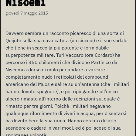
Niscemi
giovedì 7 maggio 2015
Davvero sembra un racconto picaresco di una sorta di
Quijote sulla sua cavalcatura (un ciuccio) e il suo sodale
che tiene in scacco la più potente e formidabile
superpotenza militare. Turi Vaccaro (ora Cordaro) ha
percorso i 350 chilometri che dividono Partinico da
Niscemi a dorso di mulo per andare a varcare
completamente nudo i reticolati del compound
americano del Muos e salire su un’antenna (che i militari
hanno dovuto spegnere), e poi ripiegando sull’unico
albero rimasto all’interno delle recinzioni sul quale è
rimasto per tre giorni. Poichè i militari negavano
qualunque rifornimento di viveri e acqua, per dissetarsi
ha dovuto bere la sua urina. Hanno cercato di farlo
scendere o cadere in vari modi, ed è poi sceso di sua
spontanea volontà.