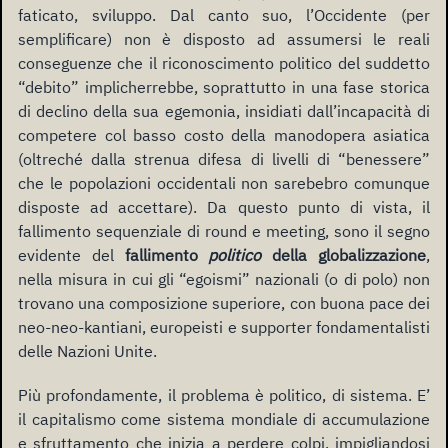
faticato, sviluppo. Dal canto suo, l’Occidente (per
semplificare) non è disposto ad assumersi le reali
conseguenze che il riconoscimento politico del suddetto
“debito” implicherrebbe, soprattutto in una fase storica
di declino della sua egemonia, insidiati dall’incapacità di
competere col basso costo della manodopera asiatica
(oltreché dalla strenua difesa di livelli di “benessere”
che le popolazioni occidentali non sarebebro comunque
disposte ad accettare). Da questo punto di vista, il
fallimento sequenziale di round e meeting, sono il segno
evidente del
fallimento
politico
della globalizzazione
,
nella misura in cui gli “egoismi” nazionali (o di polo) non
trovano una composizione superiore, con buona pace dei
neo-neo-kantiani, europeisti e supporter fondamentalisti
delle Nazioni Unite.
Più profondamente, il problema è politico, di sistema. E’
il capitalismo come sistema mondiale di accumulazione
e sfruttamento che inizia a perdere colpi, impigliandosi