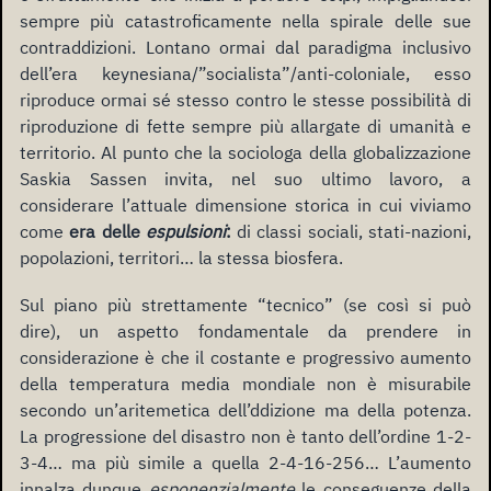
sempre più catastroficamente nella spirale delle sue
contraddizioni. Lontano ormai dal paradigma inclusivo
dell’era keynesiana/”socialista”/anti-coloniale, esso
riproduce ormai sé stesso contro le stesse possibilità di
riproduzione di fette sempre più allargate di umanità e
territorio. Al punto che la sociologa della globalizzazione
Saskia Sassen invita, nel suo ultimo lavoro, a
considerare l’attuale dimensione storica in cui viviamo
come
era delle
espulsioni
:
di classi sociali, stati-nazioni,
popolazioni, territori… la stessa biosfera.
Sul piano più strettamente “tecnico” (se così si può
dire), un aspetto fondamentale da prendere in
considerazione è che il costante e progressivo aumento
della temperatura media mondiale non è misurabile
secondo un’aritemetica dell’ddizione ma della potenza.
La progressione del disastro non è tanto dell’ordine 1-2-
3-4… ma più simile a quella 2-4-16-256… L’aumento
innalza dunque
esponenzialmente
le conseguenze della