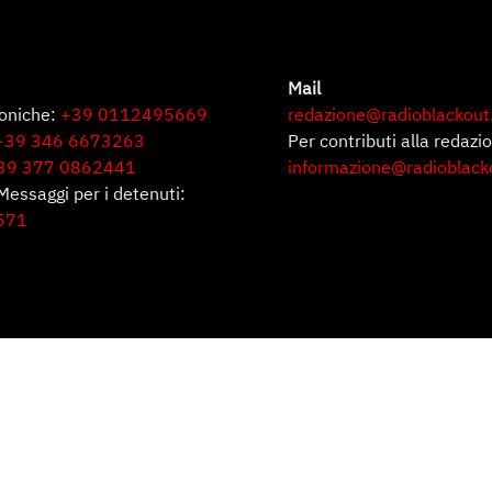
Mail
foniche:
+39 0112495669
redazione@radioblackout
+39 346 6673263
Per contributi alla redazi
39 377 0862441
informazione@radioblack
Messaggi per i detenuti:
571