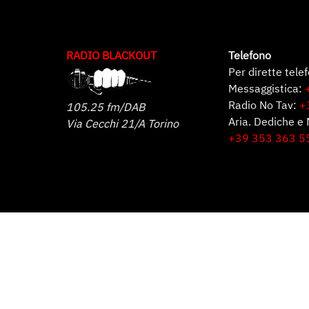
RADIO BLACKOUT
Telefono
Per dirette tele
Messaggistica:
Radio No Tav:
+
105.25 fm/DAB
Aria. Dediche e 
Via Cecchi 21/A Torino
+39 353 363 5