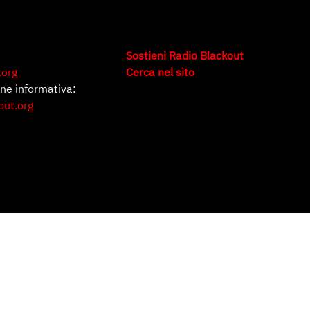
Sostieni Radio Blackout
.org
Cerca nel sito
one informativa:
out.org