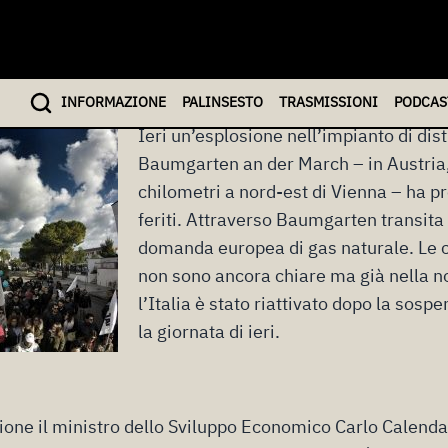
laggi sul TAP
bre 2017
INFO
RMAZIONE
PALINSESTO
TRASMISSIONI
PODCAS
Ieri un’esplosione nell’impianto di dis
Baumgarten an der March – in Austria,
chilometri a nord-est di Vienna – ha 
feriti. Attraverso Baumgarten transita 
domanda europea di gas naturale. Le c
non sono ancora chiare ma già nella not
l’Italia è stato riattivato dopo la sosp
la giornata di ieri.
sione il ministro dello Sviluppo Economico Carlo Calenda