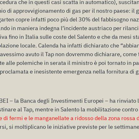
edura che in questi casi scatta in automatico), suscita
chio di approvvigionamento di gas per il nostro paese: il g
arten copre infatti poco più del 30% del fabbisogno naz
tando in maniera indegna l’incidente austriaco per rilanci
iva fino in Italia sulle coste del Salento e che da mesi s
lazione locale. Calenda ha infatti dichiarato che “abbi
e avessimo avuto il Tap non dovremmo dichiarare, come 
e alle polemiche in serata il ministro è poi tornato in pa
 proclamata e inesistente emergenza nella fornitura di g
BEI – la Banca degli Investimenti Europei – ha rinviato 
stinare al Tap, mentre in Salento la mobilitazione contro
e di fermi e le manganellate a ridosso della zona rossa
rsi, si moltiplicano le iniziative previste per le settiman