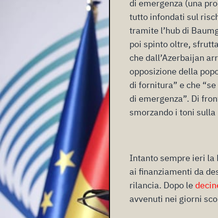
di emergenza (una proc
tutto infondati sul ris
tramite l’hub di Baumg
poi spinto oltre, sfrut
che dall’Azerbaijan arr
opposizione della popo
di fornitura” e che “s
di emergenza”. Di front
smorzando i toni sulla
Intanto sempre ieri la 
ai finanziamenti da de
rilancia. Dopo le
decin
avvenuti nei giorni sco