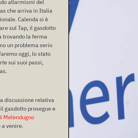
ndo allarmismi del
as che arriva in Italia
ionale. Calenda si è
are sul Tap, il gasdotto
ta trovando la ferma
amo un problema serio
faremo oggi, lo stato
rte sui suoi passi,
as.
la discussione relativa
 il gasdotto prosegue e
 di Melendugno
e a venire.