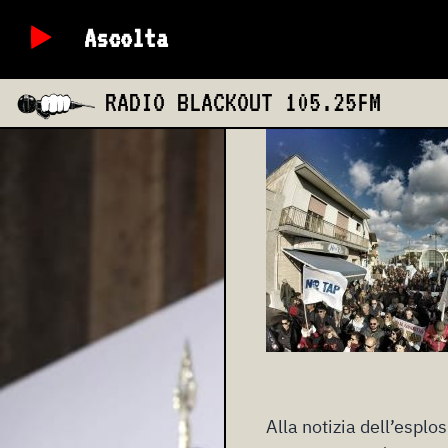
sciacal
Ascolta
mercoledì 13 dicem
RADIO BLACKOUT
105.25FM
Alla notizia dell’esplo