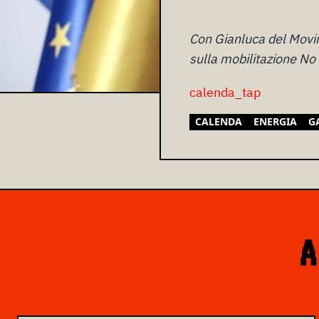
Con Gianluca del Movim
sulla mobilitazione No 
calenda_tap
CALENDA
ENERGIA
G
A