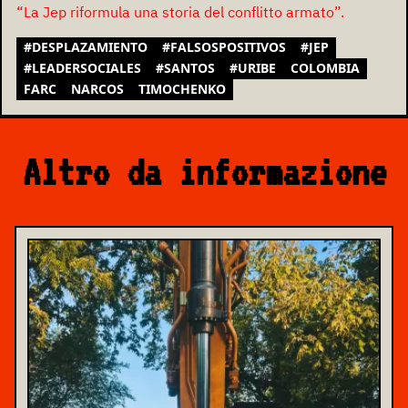
“La Jep riformula una storia del conflitto armato”.
#DESPLAZAMIENTO
#FALSOSPOSITIVOS
#JEP
#LEADERSOCIALES
#SANTOS
#URIBE
COLOMBIA
FARC
NARCOS
TIMOCHENKO
Altro da informazione