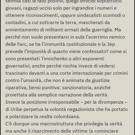
seimila casi di falsi positivi, quegli omicidi soprattutto
giovani, ragazzi uccisi solo per ingrandire i numeri e
ottenere riconoscimenti, oppure sindacalisti scomodi o
contadini, a cui sottrarre la terra, mascherati da
annientamento di militanti armati della guerriglia. Ma
perché non vuole presentarsi in aula l’acerrimo nemico
delle Farc, se ha l’immunità costituzionale e la Jep
prevede l’impunità di quanto viene confessato? come si
sono presentati Timochenko o altri esponenti
governativi, anche perché rischia invece di vedersi
trascinato davanti a una corte internazionale per crimini
contro l’umanità, che non è animata da giustizia
riparativa, bensì punitiva: sanzionatoria, anziché
proiettata alla semplice narrazione della verità.
Invece la posizione irresponsabile – per la dirompenza –
di Uribe perpetua la volontà negazionista che ha portato
a polarizzare la realtà colombiana.
C’è dunque una macrostruttura che privilegia la verità
ma anche il risarcimento delle vittime (a cominciare