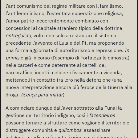
l’anticomunismo del regime militare con il familismo,
l’antifemminismo, l’ostentata superstizione religiosa,
l’amor patrio incoerentemente combinato con
concessioni al capitale straniero tipico della dottrina
entreguista
, volto non solo a restaurare il sistema
precedente l’avvento di Lula e del Pt, ma proponendo
una forma aggiornata di autoritarismo e repressione.
In
primis
e già in corso (l’esempio di Fortaleza lo dimostra)
nelle carceri e come deterrente ai cartelli del
narcoraffico, indotti a elidersi fisicamente a vicenda,
mettendoli in contatto tra loro nella detenzione (una
nuova interpretazione ancora più feroce della Guerra alla
droga:
licença para matàr
).
A cominciare dunque dall’aver sottratto alla Funai la
gestione del territorio indigeno, così i
fazendeiros
possono tornare a sfruttare come vogliono il territorio e
distruggere comunità e
quilombos
, assassinare
indigeni… sradicare foreste, i primi passi dimostrano la