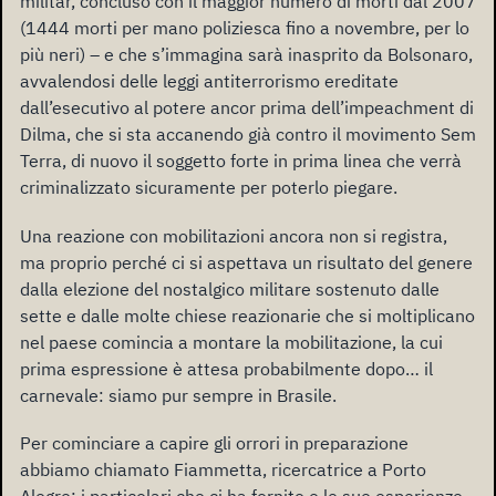
militar, concluso con il maggior numero di morti dal 2007
(1444 morti per mano poliziesca fino a novembre, per lo
più neri) – e che s’immagina sarà inasprito da Bolsonaro,
avvalendosi delle leggi antiterrorismo ereditate
dall’esecutivo al potere ancor prima dell’impeachment di
Dilma, che si sta accanendo già contro il movimento Sem
Terra, di nuovo il soggetto forte in prima linea che verrà
criminalizzato sicuramente per poterlo piegare.
Una reazione con mobilitazioni ancora non si registra,
ma proprio perché ci si aspettava un risultato del genere
dalla elezione del nostalgico militare sostenuto dalle
sette e dalle molte chiese reazionarie che si moltiplicano
nel paese comincia a montare la mobilitazione, la cui
prima espressione è attesa probabilmente dopo… il
carnevale: siamo pur sempre in Brasile.
Per cominciare a capire gli orrori in preparazione
abbiamo chiamato Fiammetta, ricercatrice a Porto
Alegre: i particolari che ci ha fornito e le sue esperienze