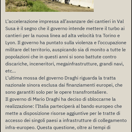
L’accelerazione impressa all’avanzare dei cantieri in Val
Susa è il segno che il governo inten
d
e mettere il turbo a
i
cantieri per la nuova linea ad alta velocità tra Torino e
Lyon. Il governo ha puntato sulla
violenza e
l’
occupazione
militare del territorio,
auspicando
sia di monito a tutte le
popolazioni che in questi anni si sono battute contro
discariche, inceneritori, megainfrastrutture, grandi navi,
etc…
L
’ultima mossa del governo
Draghi riguarda l
a tratta
nazionale sinora esclusa dai finanziamenti europei, che
sono garantiti solo per le opere transfrontaliere.
Il governo di Mario Draghi ha deciso di sbloccar
n
e la
realizzazione
:
l
’Italia parteciperà al bando europeo che
mette a disposizione risorse aggiuntive per le tratte di
accesso dei singoli paesi a infrastrutture di collegamento
infra-europeo.
Questa questione, oltre ai tempi di