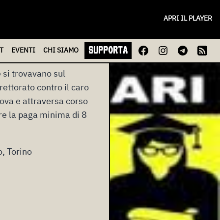
colare contro il Jobs
APRI IL PLAYER
denti e studentesse,
 grandi opere inutili
SUPPORTA
vora gratuitamente.
T
EVENTI
CHI
SIAMO
 si trovavano sul
rettorato contro il caro
uova e attraversa corso
ere la paga minima di 8
o, Torino