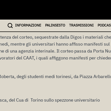
litiche del governo Renzi e dell’Unione europea, in parti
ità e il piano di riforma della scuola. In piazza anche stu
e precarie, movimenti per il diritto all’abitare e contro le
chi non puà scioperare nelle forme tradizionali o chi la
INFO
RMAZIONE
PALINSESTO
TRASMISSIONI
PODCAS
tenza del corteo, sequestrate dalla Digos i materiali che
edi, mentre gli universitari hanno affisso manifesti sul 
ine di una agenzia interinale. Il corteo passa da Porta N
avoratori del CAAT, i quali affiggono manifesti per chied
Roberta, degli studenti medi torinesi, da Piazza Arbarell
sca, del Cua di Torino sullo spezzone universitario