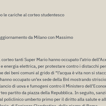
o le cariche al corteo studentesco
aggiornamento da Milano con Massimo
 corteo tanti Super Mario hanno occupato l’atrio dell’A
e energia elettrica, per protestare contro i distacchi pe
e dei beni comuni al grido di “l’acqua è vita non si stacca
 hanno occupato un’ex sede della Bnl mostrando strisci
 lancio di uova e fumogeni contro il Ministero dell’Econ
orteo partito da piazza della Repubblica. In seguito, san
l policlinico umberto primo per il diritto alla salute e al
Dario, di Sapienza Clandestina, dalla piazza di Roma.