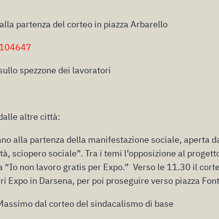
alla partenza del corteo in piazza Arbarello
-104647
sullo spezzone dei lavoratori
lle altre città:
no alla partenza della manifestazione sociale, aperta d
ità, sciopero sociale”. Tra i temi l’opposizione al progett
ta “Io non lavoro gratis per Expo.” Verso le 11.30 il cort
eri Expo in Darsena, per poi proseguire verso piazza Fon
 Massimo dal corteo del sindacalismo di base