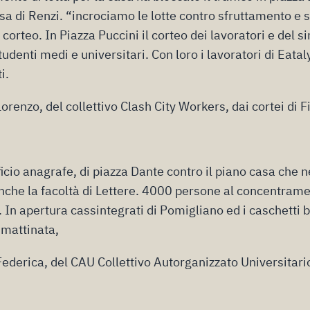
 casa di Renzi. “incrociamo le lotte contro sfruttamento e 
 corteo. In Piazza Puccini il corteo dei lavoratori e del s
tudenti medi e universitari. Con loro i lavoratori di Eataly
i.
Lorenzo, del collettivo Clash City Workers, dai cortei di F
icio anagrafe, di piazza Dante contro il piano casa che neg
che la facoltà di Lettere. 4000 persone al concentrame
. In apertura cassintegrati di Pomigliano ed i caschetti 
 mattinata,
Federica, del CAU Collettivo Autorganizzato Universitario