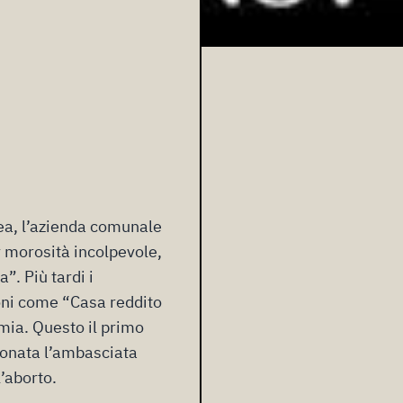
cea, l’azienda comunale
r morosità incolpevole,
”. Più tardi i
oni come “Casa reddito
omia. Questo il primo
zionata l’ambasciata
l’aborto.