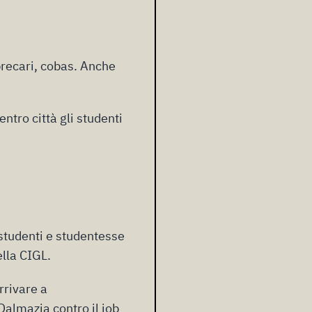
 precari, cobas. Anche
entro città gli studenti
 studenti e studentesse
ella CIGL.
arrivare a
 Dalmazia contro il job