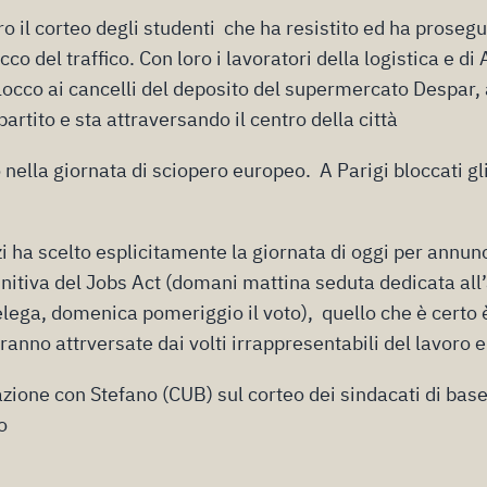
o il corteo degli studenti che ha resistito ed ha prosegu
cco del traffico. Con loro i lavoratori della logistica e d
locco ai cancelli del deposito del supermercato Despar,
ipartito e sta attraversando il centro della città
 nella giornata di sciopero europeo. A Parigi bloccati gli
ha scelto esplicitamente la giornata di oggi per annunc
initiva del Jobs Act (domani mattina seduta dedicata all
ega, domenica pomeriggio il voto), quello che è certo è 
saranno attrversate dai volti irrappresentabili del lavoro 
zione con Stefano (CUB) sul corteo dei sindacati di base
o