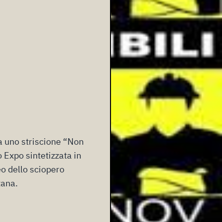
a uno striscione “Non
o Expo sintetizzata in
eo dello sciopero
tana.