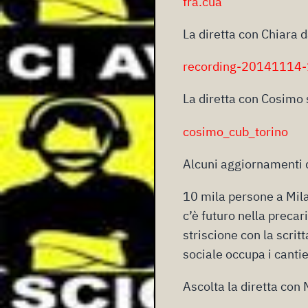
fra.cua
La diretta con Chiara d
recording-20141114
La diretta con Cosimo 
cosimo_cub_torino
Alcuni aggiornamenti da
10 mila persone a Mila
c’è futuro nella precar
striscione con la scrit
sociale occupa i canti
Ascolta la diretta con