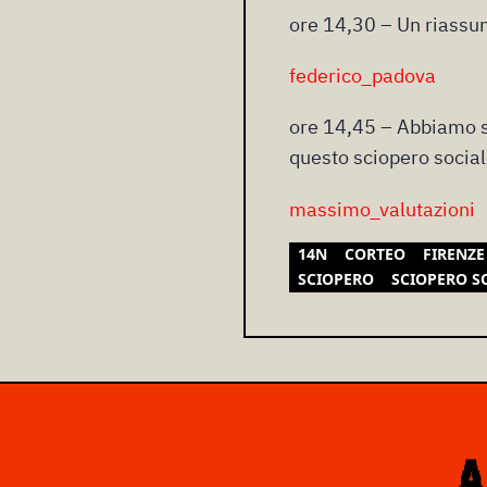
ore 14,30 – Un riassun
federico_padova
ore 14,45 – Abbiamo s
questo sciopero sociale
massimo_valutazioni
14N
CORTEO
FIRENZE
SCIOPERO
SCIOPERO S
A