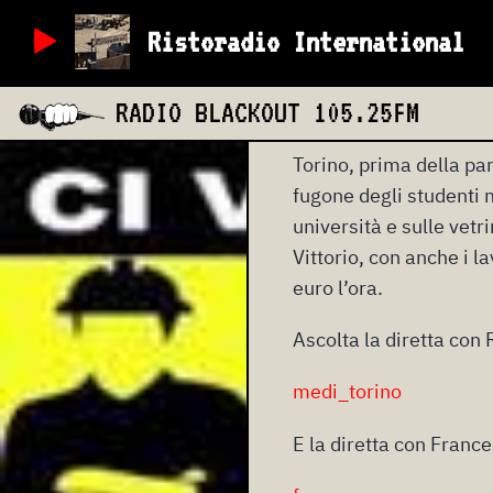
protestare contro le po
Ristoradio International
act, la legge di stabil
centri sociali, precari 
RADIO BLACKOUT
105.25FM
per coinvolgere anche 
Torino, prima della par
fugone degli studenti m
università e sulle vetr
Vittorio, con anche i l
euro l’ora.
Ascolta la diretta con 
medi_torino
E la diretta con France