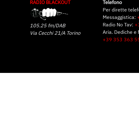
RADIO BLACKOUT
Telefono
Per dirette tele
Messaggistica:
Radio No Tav:
+
105.25 fm/DAB
Aria. Dediche e 
Via Cecchi 21/A Torino
+39 353 363 5