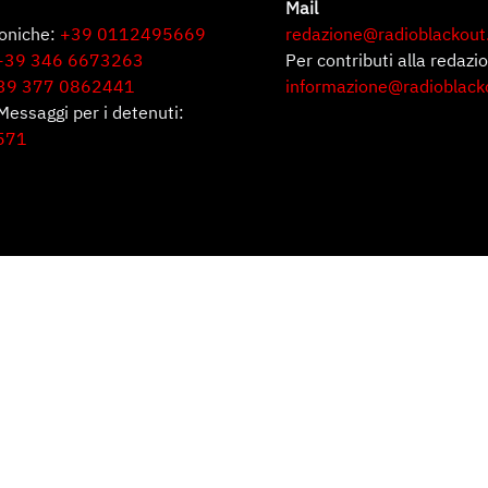
Mail
foniche:
+39 0112495669
redazione@radioblackout
+39 346 6673263
Per contributi alla redazi
39 377 0862441
informazione@radioblack
Messaggi per i detenuti:
571