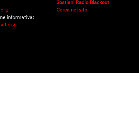
Sostieni Radio Blackout
.org
Cerca nel sito
one informativa:
out.org