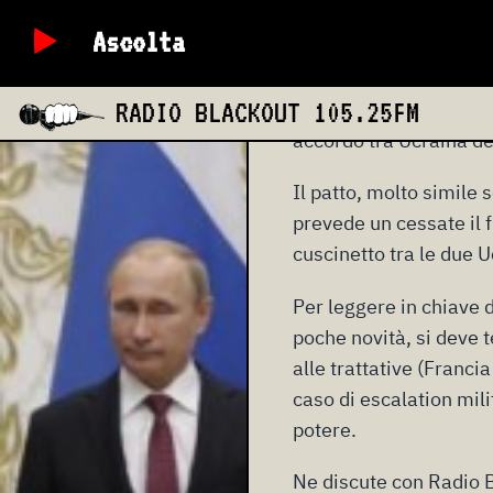
Ascolta
RADIO BLACKOUT
105.25FM
accordo tra Ucraina de
Il patto, molto simile 
prevede un cessate il 
cuscinetto tra le due 
Per leggere in chiave d
poche novità, si deve t
alle trattative (Franci
caso di escalation milit
potere.
Ne discute con Radio B