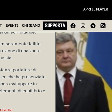
APRI IL PLAYER
izia di un nuovo
SUPPORTA
T
EVENTI
CHI
SIAMO
erkel ed Hollande.
o miseramente fallito,
truzione di una zona-
Russia.
stanza portatore di
ropeo che ha presenziato
bbero sviluppare in
 elementi di equilibrio e
craina