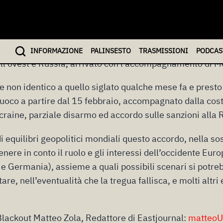
La scorse ore vedono l’arrivo della not
INFO
RMAZIONE
PALINSESTO
TRASMISSIONI
PODCAS
ll’ovest e Russia, arrivato con l’accompagnamento di M
se non identico a quello siglato qualche mese fa e prest
fuoco a partire dal 15 febbraio, accompagnato dalla cos
Ucraine, parziale disarmo ed accordo sulle sanzioni alla 
i equilibri geopolitici mondiali questo accordo, nella so
enere in conto il ruolo e gli interessi dell’occidente Eu
a e Germania), assieme a quali possibili scenari si potre
are, nell’eventualità che la tregua fallisca, e molti altri
lackout Matteo Zola, Redattore di Eastjournal:
matteoU