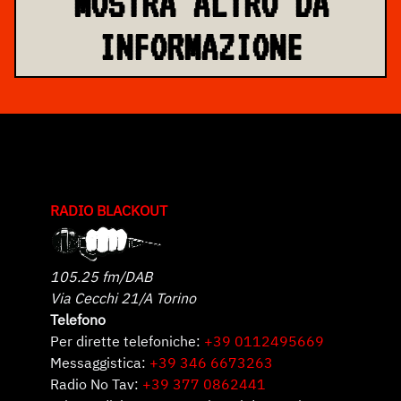
MOSTRA ALTRO DA
INFORMAZIONE
RADIO BLACKOUT
105.25 fm/DAB
Via Cecchi 21/A Torino
Telefono
Per dirette telefoniche:
+39 0112495669
Messaggistica:
+39 346 6673263
Radio No Tav:
+39 377 0862441