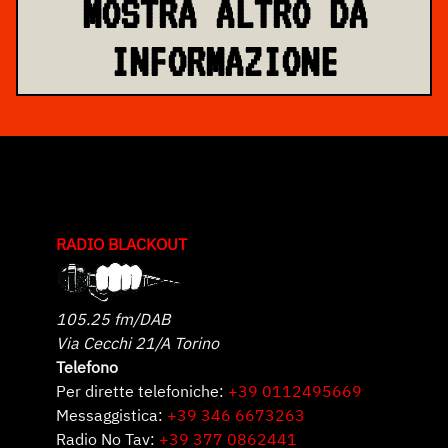
MOSTRA ALTRO DA
INFORMAZIONE
RADIO BLACKOUT
105.25 fm/DAB
Via Cecchi 21/A Torino
Telefono
Per dirette telefoniche:
+39 0112495669
Messaggistica:
+39 346 6673263
Radio No Tav:
+39 377 0862441