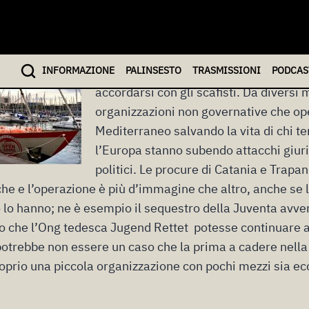
La vicenda della nave di Save the Child
disposizione della procura di Trapani q
riaccende l’attenzione sull’operato de
INFO
RMAZIONE
PALINSESTO
TRASMISSIONI
PODCAS
meno implicitamente di favorire l’imm
accordarsi con gli scafisti. Da diversi 
organizzazioni non governative che o
Mediterraneo salvando la vita di chi te
l’Europa stanno subendo attacchi giuri
politici. Le procure di Catania e Trapan
che e l’operazione è più d’immagine che altro, anche se l
o lo hanno; ne è esempio il sequestro della Juventa avv
o che l’
Ong tedesca Jugend Rettet
potesse continuare a
potrebbe non essere un caso che la prima a cadere nell
proprio una piccola organizzazione con pochi mezzi sia ec