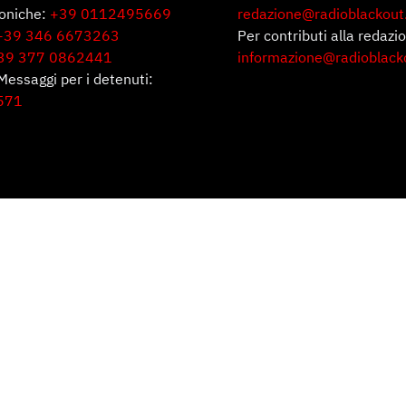
foniche:
+39 0112495669
redazione@radioblackout
+39 346 6673263
Per contributi alla redazi
39 377 0862441
informazione@radioblack
Messaggi per i detenuti:
571