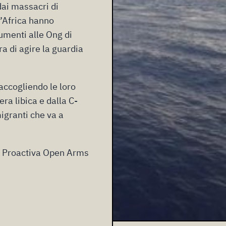
 dai massacri di
d’Africa hanno
rumenti alle Ong di
ra di agire la guardia
accogliendo le loro
era libica e dalla C-
migranti
che va a
g
Proactiva Open Arms