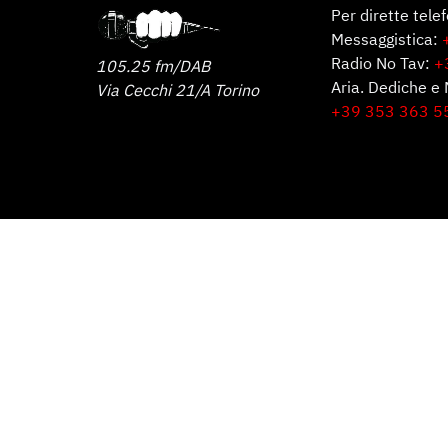
Per dirette tele
Messaggistica:
Radio No Tav:
+
105.25 fm/DAB
Aria. Dediche e 
Via Cecchi 21/A Torino
+39 353 363 5