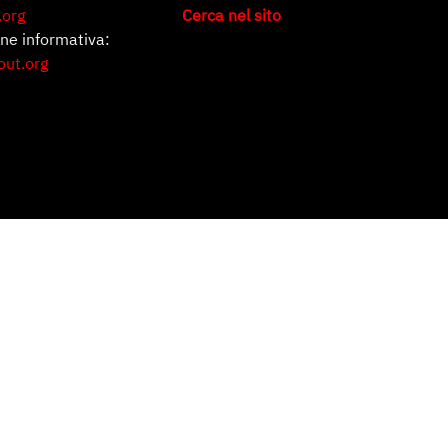
.org
Cerca nel sito
one informativa:
out.org