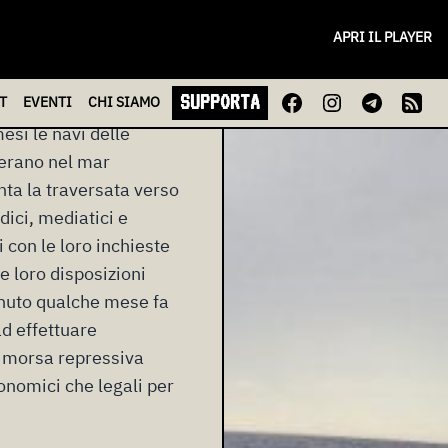
ren, perquisita su
APRI IL PLAYER
ualche giorno fa,
lle Ong accusate più o
SUPPORTA
T
EVENTI
CHI
SIAMO
igrazione e di
mesi le navi delle
perano nel mar
nta la traversata verso
dici, mediatici e
i con le loro inchieste
e loro disposizioni
enuto qualche mese fa
d effettuare
a morsa repressiva
onomici che legali per