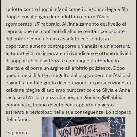
La lotta contro luoghi infami come i Cie/Cpr si lega a filo
doppio con il pugno duro adottato contro l’Asilo
sgomberato il 7 febbraio. All’innalzamento del livello di
repressione nei confronti di alcune realtà riconosciute
dal potere come nemico assoluto ci è sembrato
opportuno almeno contrapporre un’analisi e un’apertura
ai tentativi di resistenza e di rivendicare e ottenere livelli
di sopportabile esistenza e comunque pretendendo
libertà e di porre un argine all’arbitrio poliziesco. Dopo
questi mesi di lotte a seguito dello sgombero dell’Asilo si
è giunti a un tale grado di coercizione, di persecuzione, di
kafkiane pieghe di sadismo burocratico che Silvia e Anna,
recluse al 41 bis senza che nessun giudice gliel’abbia
comminato, hanno dovuto contrapporre un gesto
estremo e pericoloso nelle sue conseguenze. Lo sciopero
della fame.
Dapprima