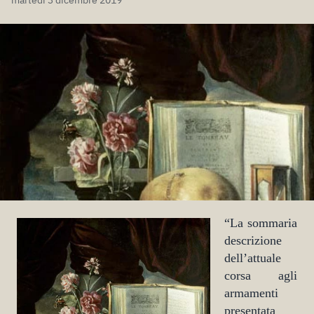
martedì 3 dicembre 2019
“La sommaria
descrizione
dell’attuale
corsa agli
armamenti
presentata